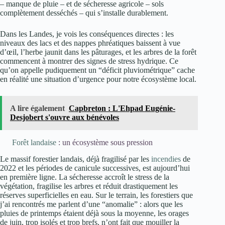
– manque de pluie – et de sécheresse agricole – sols
complètement desséchés – qui s’installe durablement.
Dans les Landes, je vois les conséquences directes : les
niveaux des lacs et des nappes phréatiques baissent à vue
d’œil, l’herbe jaunit dans les pâturages, et les arbres de la forêt
commencent à montrer des signes de stress hydrique. Ce
qu’on appelle pudiquement un “déficit pluviométrique” cache
en réalité une situation d’urgence pour notre écosystème local.
A lire également
Capbreton : L'Ehpad Eugénie-
Desjobert s'ouvre aux bénévoles
Forêt landaise
: un écosystème sous pression
Le massif forestier landais, déjà fragilisé par les
incendies
de
2022 et les périodes de canicule successives, est aujourd’hui
en première ligne. La sécheresse accroît le stress de la
végétation, fragilise les arbres et réduit drastiquement les
réserves superficielles en eau. Sur le terrain, les forestiers que
j’ai rencontrés me parlent d’une “anomalie” : alors que les
pluies de printemps étaient déjà sous la moyenne, les orages
de juin, trop isolés et trop brefs, n’ont fait que mouiller la