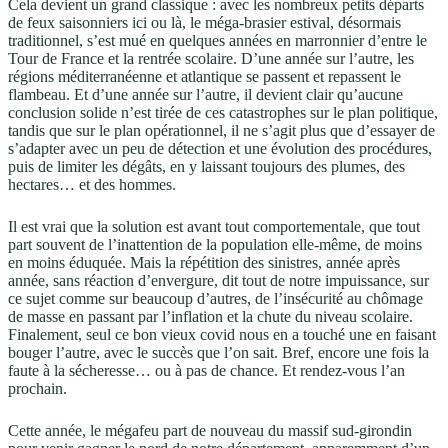
Cela devient un grand classique : avec les nombreux petits départs
de feux saisonniers ici ou là, le méga-brasier estival, désormais
traditionnel, s’est mué en quelques années en marronnier d’entre le
Tour de France et la rentrée scolaire. D’une année sur l’autre, les
régions méditerranéenne et atlantique se passent et repassent le
flambeau. Et d’une année sur l’autre, il devient clair qu’aucune
conclusion solide n’est tirée de ces catastrophes sur le plan politique,
tandis que sur le plan opérationnel, il ne s’agit plus que d’essayer de
s’adapter avec un peu de détection et une évolution des procédures,
puis de limiter les dégâts, en y laissant toujours des plumes, des
hectares… et des hommes.
Il est vrai que la solution est avant tout comportementale, que tout
part souvent de l’inattention de la population elle-même, de moins
en moins éduquée. Mais la répétition des sinistres, année après
année, sans réaction d’envergure, dit tout de notre impuissance, sur
ce sujet comme sur beaucoup d’autres, de l’insécurité au chômage
de masse en passant par l’inflation et la chute du niveau scolaire.
Finalement, seul ce bon vieux covid nous en a touché une en faisant
bouger l’autre, avec le succès que l’on sait. Bref, encore une fois la
faute à la sécheresse… ou à pas de chance. Et rendez-vous l’an
prochain.
Cette année, le mégafeu part de nouveau du massif sud-girondin