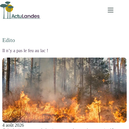
Passer
au
contenu
Edito
Il n’y a pas le feu au lac !
4 août 2026