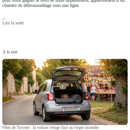
pour venir gagner le nord de notre département, apparemment d’un
chantier de débroussaillage sous une ligne
...
:
Lire la suite
Il
n’y
a
pas
le
A la une
feu
au
lac !
Fêtes de Tyrosse : la voiture refuge face au risque incendie