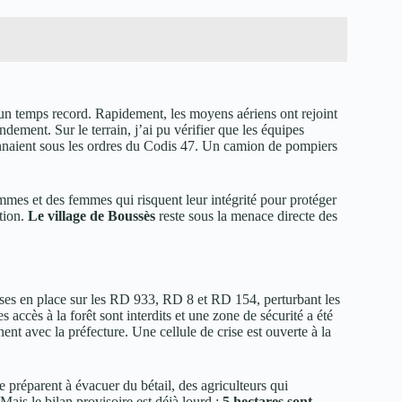
un temps record. Rapidement, les moyens aériens ont rejoint
ement. Sur le terrain, j’ai pu vérifier que les équipes
naient sous les ordres du Codis 47. Un camion de pompiers
mmes et des femmes qui risquent leur intégrité pour protéger
ution.
Le village de Boussès
reste sous la menace directe des
ses en place sur les RD 933, RD 8 et RD 154, perturbant les
 accès à la forêt sont interdits et une zone de sécurité a été
t avec la préfecture. Une cellule de crise est ouverte à la
e préparent à évacuer du bétail, des agriculteurs qui
e. Mais le bilan provisoire est déjà lourd :
5 hectares sont