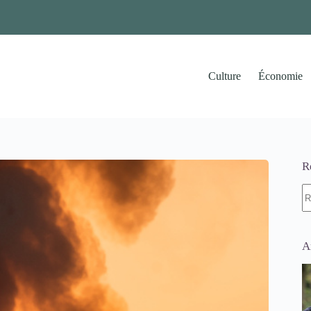
Culture
Économie
R
A
ré
A