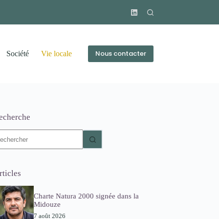
Nous contacter
Société
Vie locale
echerche
ucun
sultat
rticles
Charte Natura 2000 signée dans la
Midouze
7 août 2026