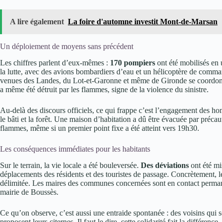
A lire également
La foire d'automne investit Mont-de-Marsan
Un déploiement de moyens sans précédent
Les chiffres parlent d’eux-mêmes :
170 pompiers
ont été mobilisés en 
la lutte, avec des avions bombardiers d’eau et un hélicoptère de command
venues des Landes, du Lot-et-Garonne et même de Gironde se coordon
a même été détruit par les flammes, signe de la violence du sinistre.
Au-delà des discours officiels, ce qui frappe c’est l’engagement des ho
le bâti et la forêt. Une maison d’habitation a dû être évacuée par préca
flammes, même si un premier point fixe a été atteint vers 19h30.
Les conséquences immédiates pour les habitants
Sur le terrain, la vie locale a été bouleversée.
Des déviations
ont été mi
déplacements des résidents et des touristes de passage. Concrètement, les
délimitée. Les maires des communes concernées sont en contact permanen
mairie de Boussès.
Ce qu’on observe, c’est aussi une entraide spontanée : des voisins qui s
proposent leurs citernes. Il faut le dire, cette solidarité fait la différenc