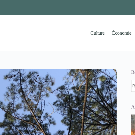
Culture
Économie
R
A
ré
A