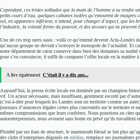
Cependant, ces tristes solitudes que la main de l’homme a su rendre un p
petits cours d’eau, quelques cabanes isolées qu’entourent de maigres cu
sol, en apparence inférieur, n’attend, pour changer d’aspect, que les b
l’industrie, la volonté ferme du pouvoir, et des secours qui ne peuvent
Une de ces trop rares oasis : voilà ce qu’entend devenir
Actu-Landes
da
qu’aucun groupe ne devrait s’octroyer le monopole de l’actualité. Et car
notre département de cœur conserve dans bien des domaines sa nudité d
pour s’en convaincre, il suffit de comparer l’offre locale en la matière 
A lire également
C’était il y a dix ans...
Aujourd’hui, la presse écrite locale est dominée par un champion histor
vif. Un acteur nécessaire, mais insuffisant, gentiment escorté par d’a
(c’est-à-dire pour lesquels les Landes sont un territoire comme un autre
journaux d’annonces légales certes plus concentrés sur le territoire et n
mêmes compromissions que leurs confrères. Nous pourrions en citer quel
autoentrepreneurs, nous avouent sans honte en privé qu’ils travaillent 
Plombé par ses frais de structure, le mammouth blessé se fait plus qu’a
des clubs d’entreprises déguisés en
médias
, remplace ses journalistes 