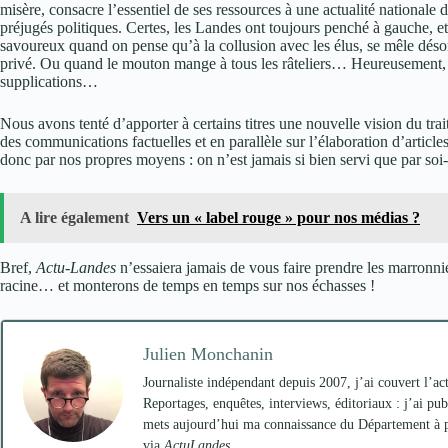
misère, consacre l’essentiel de ses ressources à une actualité nationale d
préjugés politiques. Certes, les Landes ont toujours penché à gauche, et
savoureux quand on pense qu’à la collusion avec les élus, se mêle dés
privé. Ou quand le mouton mange à tous les râteliers… Heureusement, f
supplications…
Nous avons tenté d’apporter à certains titres une nouvelle vision du trai
des communications factuelles et en parallèle sur l’élaboration d’articles
donc par nos propres moyens : on n’est jamais si bien servi que par so
A lire également
Vers un « label rouge » pour nos médias ?
Bref,
Actu-Landes
n’essaiera jamais de vous faire prendre les marronnier
racine… et monterons de temps en temps sur nos échasses !
Julien Monchanin
Journaliste indépendant depuis 2007, j’ai couvert l’act
Reportages, enquêtes, interviews, éditoriaux : j’ai publi
mets aujourd’hui ma connaissance du Département à pro
via
ActuLandes
.