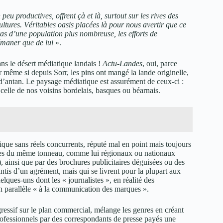
eu productives, offrent çà et là, surtout sur les rives des
ltures. Véritables oasis placées là pour nous avertir que ce
ras d’une population plus nombreuse, les efforts de
 émaner que de lui
».
ns le désert médiatique landais !
Actu-Landes
, oui, parce
 même si depuis Sorr, les pins ont mangé la lande originelle,
’antan. Le paysage médiatique est assurément de ceux-ci :
à celle de nos voisins bordelais, basques ou béarnais.
ique sans réels concurrents, réputé mal en point mais toujours
utres du même tonneau, comme lui régionaux ou nationaux
), ainsi que par des brochures publicitaires déguisées ou des
antis d’un agrément, mais qui se livrent pour la plupart aux
ques-uns dont les « journalistes », en réalité des
en parallèle « à la communication des marques ».
gressif sur le plan commercial, mélange les genres en créant
professionnels par des correspondants de presse payés une