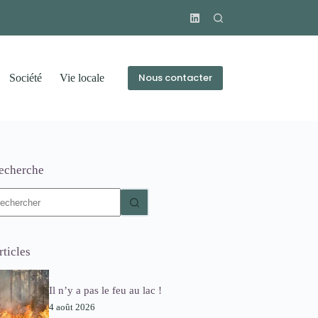
Nous contacter
Société
Vie locale
echerche
ucun
sultat
rticles
Il n’y a pas le feu au lac !
4 août 2026