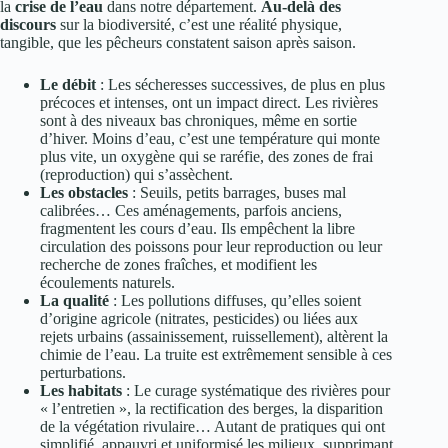
la
crise de l’eau
dans notre département.
Au-delà des
discours
sur la biodiversité, c’est une réalité physique,
tangible, que les pêcheurs constatent saison après saison.
Le débit
: Les sécheresses successives, de plus en plus
précoces et intenses, ont un impact direct. Les rivières
sont à des niveaux bas chroniques, même en sortie
d’hiver. Moins d’eau, c’est une température qui monte
plus vite, un oxygène qui se raréfie, des zones de frai
(reproduction) qui s’assèchent.
Les obstacles
: Seuils, petits barrages, buses mal
calibrées… Ces aménagements, parfois anciens,
fragmentent les cours d’eau. Ils empêchent la libre
circulation des poissons pour leur reproduction ou leur
recherche de zones fraîches, et modifient les
écoulements naturels.
La qualité
: Les pollutions diffuses, qu’elles soient
d’origine agricole (nitrates, pesticides) ou liées aux
rejets urbains (assainissement, ruissellement), altèrent la
chimie de l’eau. La truite est extrêmement sensible à ces
perturbations.
Les habitats
: Le curage systématique des rivières pour
« l’entretien », la rectification des berges, la disparition
de la végétation rivulaire… Autant de pratiques qui ont
simplifié, appauvri et uniformisé les milieux, supprimant