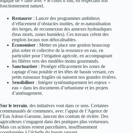
logique de « faire avec » le cours d’eau, en respectant son
fonctionnement naturel.
Restaurer
: Lancer des programmes ambitieux
d’effacement d’obstacles inutiles, de re-naturalisation
des berges, de reconnexion des annexes hydrauliques
(bras morts, zones humides). Ces travaux créent des
emplois locaux non délocalisables.
Économiser
: Mettre en place une gestion beaucoup
plus sobre et collective de la ressource en eau, en
particulier pour l’irrigation agricole, en accompagnant
les filières vers des modèles moins gourmands.
Sanctuariser
: Protéger efficacement les zones de
captage d’eau potable et les têtes de bassin versant, ces
petits ruisseaux fragiles où naissent nos grandes rivières.
Sensibiliser
: Intégrer systématiquement les enjeux «
eau » dans les documents d’urbanisme et les projets
d’aménagement.
Sur le terrain
, des initiatives vont dans ce sens. Certaines
communautés de communes, avec l’appui de l’Agence de
l’Eau Adour-Garonne, lancent des contrats de rivière. Des
agriculteurs s’engagent dans des pratiques plus vertueuses.
Mais ces actions restent parcellaires, insuffisamment
coordonnées à l’échelle du bassin versant.