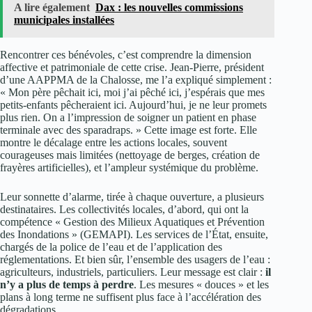
A lire également
Dax : les nouvelles commissions
municipales installées
Rencontrer ces bénévoles, c’est comprendre la dimension
affective et patrimoniale de cette crise. Jean-Pierre, président
d’une AAPPMA de la Chalosse, me l’a expliqué simplement :
« Mon père pêchait ici, moi j’ai pêché ici, j’espérais que mes
petits-enfants pêcheraient ici. Aujourd’hui, je ne leur promets
plus rien. On a l’impression de soigner un patient en phase
terminale avec des sparadraps. » Cette image est forte. Elle
montre le décalage entre les actions locales, souvent
courageuses mais limitées (nettoyage de berges, création de
frayères artificielles), et l’ampleur systémique du problème.
Leur sonnette d’alarme, tirée à chaque ouverture, a plusieurs
destinataires. Les collectivités locales, d’abord, qui ont la
compétence « Gestion des Milieux Aquatiques et Prévention
des Inondations » (GEMAPI). Les services de l’État, ensuite,
chargés de la police de l’eau et de l’application des
réglementations. Et bien sûr, l’ensemble des usagers de l’eau :
agriculteurs, industriels, particuliers. Leur message est clair :
il
n’y a plus de temps à perdre
. Les mesures « douces » et les
plans à long terme ne suffisent plus face à l’accélération des
dégradations.