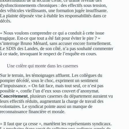
modernisation de la sécurité civile, ce drame réveille des
dysfonctionnements chroniques : des effectifs sous tension,
des véhicules vieillissants, une formation jugée insuffisante.
La plainte déposée vise à établir les responsabilités dans ce
décès.
« Nous voulons comprendre ce qui a conduit à cette issue
tragique. Est-ce que tout a été fait pour éviter le pire ? »
s’interroge Bruno Ménard, sans accuser encore formellement.
Le SDIS des Landes, de son côté, n’a pas souhaité commenter
à ce stade, invoquant le respect de l’enquête en cours.
Une colère qui monte dans les casernes
Sur le terrain, les témoignages affluent. Les collègues du
pompier décédé, sous le choc, expriment un sentiment
d’impuissance. « On fait face, mais tout seul, ce n’est pas
possible », confie l’un d’eux sous couvert d’anonymat.
Concrètement
, plusieurs casernes du département auraient vu
leurs effectifs réduits, augmentant la charge de travail des
volontaires. Le syndicat pointe aussi un manque de
reconnaissance financière et morale.
« Il faut que ça cesse », martèlent les représentants syndicaux.
La prochaine étape serait de solliciter une audience auprès de