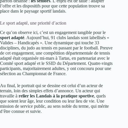
parfois délaissé :
les seniors
. L’enjeu est de taille : adapter
l’offre et les dispositifs pour que cette population trouve sa
place dans le paysage sportif landais.
Le sport adapté, une priorité d’action
Ce qu’on observe ici, c’est un engagement tangible pour le
sport adapté
. Aujourd’hui, 91 clubs landais sont labellisés «
Valides – Handicapés ». Une dynamique qui touche 33
disciplines, du judo au tennis en passant par le football. Preuve
de cet engagement, une compétition départementale de tennis
adapté était organisée mi-mars à Tartas, en partenariat avec le
Comité sport adapté et le SSID du Département. Quatre-vingts
participants, majoritairement adultes, y ont concouru pour une
sélection au Championnat de France.
Au final, le portrait qui se dessine est celui d’un acteur de
terrain, loin des simples effets d’annonce. Un acteur qui
travaille à
relier les Landais à la pratique sportive
, quels
que soient leur âge, leur condition ou leur lieu de vie. Une
mission de service public, au sens noble du terme, qui mérite
d’être connue et suivie.