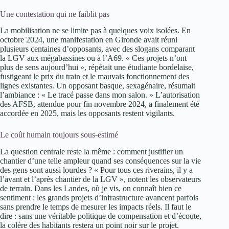
Une contestation qui ne faiblit pas
La mobilisation ne se limite pas à quelques voix isolées. En
octobre 2024, une manifestation en Gironde avait réuni
plusieurs centaines d’opposants, avec des slogans comparant
la LGV aux mégabassines ou à l’A69. « Ces projets n’ont
plus de sens aujourd’hui », répétait une étudiante bordelaise,
fustigeant le prix du train et le mauvais fonctionnement des
lignes existantes. Un opposant basque, sexagénaire, résumait
l’ambiance : « Le tracé passe dans mon salon. » L’autorisation
des AFSB, attendue pour fin novembre 2024, a finalement été
accordée en 2025, mais les opposants restent vigilants.
Le coût humain toujours sous-estimé
La question centrale reste la même : comment justifier un
chantier d’une telle ampleur quand ses conséquences sur la vie
des gens sont aussi lourdes ? « Pour tous ces riverains, il y a
l’avant et l’après chantier de la LGV », notent les observateurs
de terrain. Dans les Landes, où je vis, on connaît bien ce
sentiment : les grands projets d’infrastructure avancent parfois
sans prendre le temps de mesurer les impacts réels. Il faut le
dire : sans une véritable politique de compensation et d’écoute,
la colère des habitants restera un point noir sur le projet.