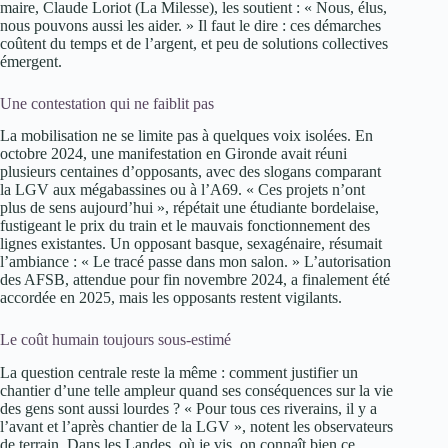
maire, Claude Loriot (La Milesse), les soutient : « Nous, élus,
nous pouvons aussi les aider. » Il faut le dire : ces démarches
coûtent du temps et de l’argent, et peu de solutions collectives
émergent.
Une contestation qui ne faiblit pas
La mobilisation ne se limite pas à quelques voix isolées. En
octobre 2024, une manifestation en Gironde avait réuni
plusieurs centaines d’opposants, avec des slogans comparant
la LGV aux mégabassines ou à l’A69. « Ces projets n’ont
plus de sens aujourd’hui », répétait une étudiante bordelaise,
fustigeant le prix du train et le mauvais fonctionnement des
lignes existantes. Un opposant basque, sexagénaire, résumait
l’ambiance : « Le tracé passe dans mon salon. » L’autorisation
des AFSB, attendue pour fin novembre 2024, a finalement été
accordée en 2025, mais les opposants restent vigilants.
Le coût humain toujours sous-estimé
La question centrale reste la même : comment justifier un
chantier d’une telle ampleur quand ses conséquences sur la vie
des gens sont aussi lourdes ? « Pour tous ces riverains, il y a
l’avant et l’après chantier de la LGV », notent les observateurs
de terrain. Dans les Landes, où je vis, on connaît bien ce