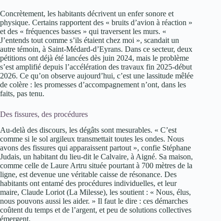
Concrètement, les habitants décrivent un enfer sonore et
physique. Certains rapportent des « bruits d’avion à réaction »
et des « fréquences basses » qui traversent les murs. «
J’entends tout comme s’ils étaient chez moi », scandait un
autre témoin, à Saint-Médard-d’Eyrans. Dans ce secteur, deux
pétitions ont déjà été lancées dès juin 2024, mais le problème
s’est amplifié depuis l’accélération des travaux fin 2025-début
2026. Ce qu’on observe aujourd’hui, c’est une lassitude mêlée
de colère : les promesses d’accompagnement n’ont, dans les
faits, pas tenu.
Des fissures, des procédures
Au-delà des discours, les dégâts sont mesurables. « C’est
comme si le sol argileux transmettait toutes les ondes. Nous
avons des fissures qui apparaissent partout », confie Stéphane
Judais, un habitant du lieu-dit le Calvaire, à Aigné. Sa maison,
comme celle de Laure Artru située pourtant à 700 mètres de la
ligne, est devenue une véritable caisse de résonance. Des
habitants ont entamé des procédures individuelles, et leur
maire, Claude Loriot (La Milesse), les soutient : « Nous, élus,
nous pouvons aussi les aider. » Il faut le dire : ces démarches
coûtent du temps et de l’argent, et peu de solutions collectives
émergent.