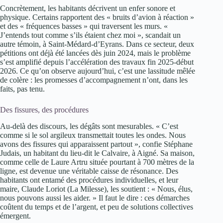
Concrètement, les habitants décrivent un enfer sonore et
physique. Certains rapportent des « bruits d’avion à réaction »
et des « fréquences basses » qui traversent les murs. «
J’entends tout comme s’ils étaient chez moi », scandait un
autre témoin, à Saint-Médard-d’Eyrans. Dans ce secteur, deux
pétitions ont déjà été lancées dès juin 2024, mais le problème
s’est amplifié depuis l’accélération des travaux fin 2025-début
2026. Ce qu’on observe aujourd’hui, c’est une lassitude mêlée
de colère : les promesses d’accompagnement n’ont, dans les
faits, pas tenu.
Des fissures, des procédures
Au-delà des discours, les dégâts sont mesurables. « C’est
comme si le sol argileux transmettait toutes les ondes. Nous
avons des fissures qui apparaissent partout », confie Stéphane
Judais, un habitant du lieu-dit le Calvaire, à Aigné. Sa maison,
comme celle de Laure Artru située pourtant à 700 mètres de la
ligne, est devenue une véritable caisse de résonance. Des
habitants ont entamé des procédures individuelles, et leur
maire, Claude Loriot (La Milesse), les soutient : « Nous, élus,
nous pouvons aussi les aider. » Il faut le dire : ces démarches
coûtent du temps et de l’argent, et peu de solutions collectives
émergent.