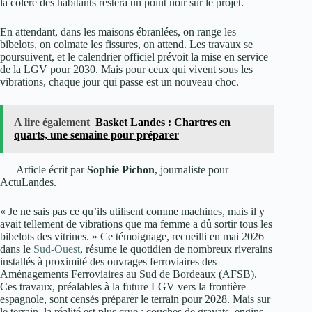
la colère des habitants restera un point noir sur le projet.
En attendant, dans les maisons ébranlées, on range les
bibelots, on colmate les fissures, on attend. Les travaux se
poursuivent, et le calendrier officiel prévoit la mise en service
de la LGV pour 2030. Mais pour ceux qui vivent sous les
vibrations, chaque jour qui passe est un nouveau choc.
A lire également
Basket Landes : Chartres en
quarts, une semaine pour préparer
Article écrit par
Sophie Pichon
, journaliste pour
ActuLandes.
« Je ne sais pas ce qu’ils utilisent comme machines, mais il y
avait tellement de vibrations que ma femme a dû sortir tous les
bibelots des vitrines. » Ce témoignage, recueilli en mai 2026
dans le
Sud-Ouest
, résume le quotidien de nombreux riverains
installés à proximité des ouvrages ferroviaires des
Aménagements Ferroviaires au Sud de Bordeaux (AFSB).
Ces travaux, préalables à la future LGV vers la frontière
espagnole, sont censés préparer le terrain pour 2028. Mais sur
le terrain, la réalité est plus crue : couches de gravats, engins