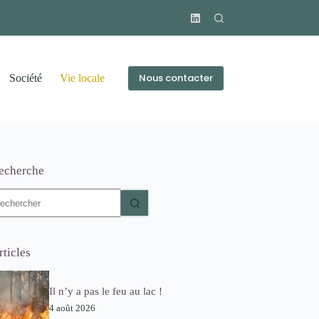
Nous contacter
Société
Vie locale
echerche
ucun
sultat
rticles
Il n’y a pas le feu au lac !
4 août 2026