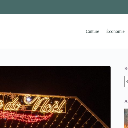
Culture
Économie
R
A
ré
A