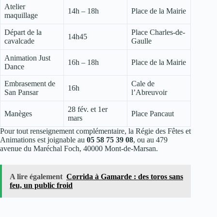
Atelier
14h – 18h
Place de la Mairie
maquillage
Départ de la
Place Charles-de-
14h45
cavalcade
Gaulle
Animation Just
16h – 18h
Place de la Mairie
Dance
Embrasement de
Cale de
16h
San Pansar
l’Abreuvoir
28 fév. et 1er
Manèges
Place Pancaut
mars
Pour tout renseignement complémentaire, la Régie des Fêtes et
Animations est joignable au
05 58 75 39 08
, ou au 479
avenue du Maréchal Foch, 40000 Mont-de-Marsan.
A lire également
Corrida à Gamarde : des toros sans
feu, un public froid