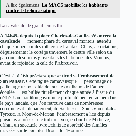
A lire également
La MACS mobilise les habitants
contre le frelon asiatique
La cavalcade, le grand temps fort
À 14h45, depuis la place Charles-de-Gaulle, s’élancera la
cavalcade
— moment phare du carnaval montois, attendu
chaque année par des milliers de Landais. Chars, associations,
déguisements : le cortège traversera le centre-ville selon un
parcours désormais gravé dans les habitudes des Montois,
avant de rejoindre la cale de l’Abreuvoir.
C’est là,
à 16h précises, que se tiendra l’embrasement de
San Pansar
. Cette figure carnavalesque — personnage de
paille jugé responsable de tous les malheurs de l’année
écoulée — est brûlée rituellement chaque année à l’issue du
défilé. Une tradition gasconnne profondément enracinée dans
le pays landais, que l’on retrouve dans de nombreuses
communes du département, de Saubusse à Saint-Vincent-de-
Tyrosse. À Mont-de-Marsan, l’embrasement a lieu depuis
plusieurs années sur le toit du lavoir, en bord de Midouze,
offrant un spectacle pyrotechnique apprécié des familles
massées sur le pont des Droits de l’Homme.